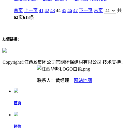
首页
上一页
41
42
43
44
45
46
47
下一页
末页
共
62
页
618
条
友情链接：
Copyright©江西J9集团公司官网环保建材有限公司 技术支持：
联系人：黄经理
网站地图
首页
短信