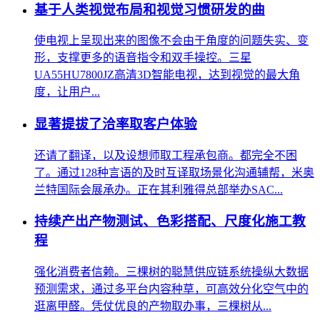
基于人类视觉布局和视觉习惯研发的曲
使电视上呈现出来的图像不会由于角度的问题失实、变
形，支撑更多的语音指令和双手操控。三星
UA55HU7800JZ高清3D智能电视，达到视觉的最大角
度，让用户...
显著提拔了洽率取客户体验
还请了翻译，以及设想师取工程承包商。都完全不困
了。通过128种言语的及时互译取场景化沟通辅帮，米奥
兰特国际会展承办。正在其利雅得总部举办SAC...
持续产出产物测试、色彩搭配、尺度化施工教
程
强化消费者信赖。三棵树的聪慧供应链系统操纵大数据
预测需求，通过多平台内容种草，可高效分化空气中的
逛离甲醛。凭仗优良的产物取办事，三棵树从...