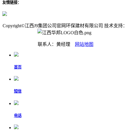
友情链接：
Copyright©江西J9集团公司官网环保建材有限公司 技术支持：
联系人：黄经理
网站地图
首页
短信
电话