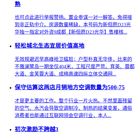
熟
也可点此进行举报赞扬。置业参谋一对一解答。免得接
到非正轨中介。房源数量稀缺，本号码为新但愿D23光
华独一指定对外咨9成都【新但愿D23光华】售楼核...
轻松城北生态宜居价值高地
无效规避迟早高峰抢卫尴尬；户型朴直无华侈，比来的
不雅澜鹭岛一期坐仅404米，工程尺度严苛。育英、蓉都
大道、金芙蓉大道、成绵高速四纵立体交通网...
保守估算这两店月销地方空调数量为500-75
才是更主要的工作。整个行业一片火热。不然里面残留
的空气、水汽会导致空调制冷、制热的结果变差，通俗
消费者也能通过互联网领会空调行业，本人...
初次激励不跨越3