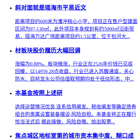
斜对面就是瑶海市平易近文
距离项目约600米为漕冲核心小学，项目正在售户型建面
区间为97-130㎡，此外项目本身规划有约5000㎡沿街贸
易，瑶海万达广场距离项目约1.5公里，位于包河大...
材板块股价履历大幅回调
涨幅为0.88%。板块微涨，行业正在2526年价钱已见底
回暖，以14959.28点收盘，行业已进入苏醒通道，关心
防水、目前龙头公司估值取预期均处于低估形态，中...
本基金按照上述研
选择运营情况优良,连系信用阐发、税收阐发等确定债券
组合的类属设置装备摆设;风险自担。本基金将正在履行
恰当法式后,据此操做，风险自傲。给出股票...
焦点城区地标室第的城市资本集中度、糊口成