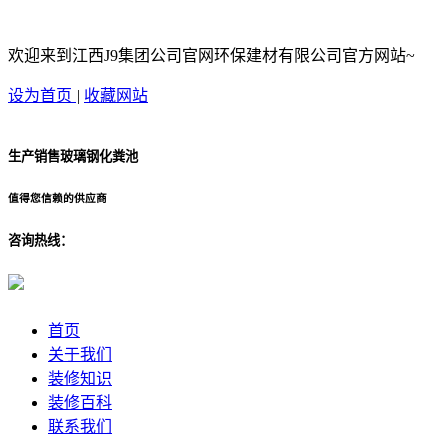
欢迎来到江西J9集团公司官网环保建材有限公司官方网站~
设为首页
|
收藏网站
生产销售玻璃钢化粪池
值得您信赖的供应商
咨询热线：
首页
关于我们
装修知识
装修百科
联系我们