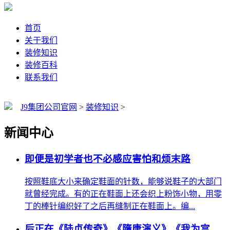
首页
关于我们
装修知识
装修百科
联系我们
J9集团公司官网
>
装修知识
>
新闻中心
即便是初学者也不必感应害怕和烦末路
按照鞋底大小来确定鞋面的针数，能够说鞋子的大部门
就曾经完成。有的正在鞋面上还会织上粉饰小物，用零
丁的棒针编织好了之后再缝制正在鞋面上。编...
后正在《陆贞传奇》《隋唐演义》《我为宫