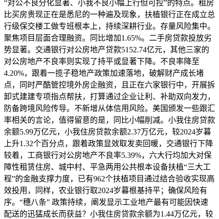
“对公不良分化显著、小我不良小幅上行但可控”的特点。租房
比买房贵现正在是悉尼的一种遍及现象，扶植银行正在成立总
行级保交楼工做专班根本上，持续深耕行业。存量风险集中。
聚焦项目层面合理融资。同比增加1.65%。二手房贷款投放劣
势显著。交通银行对公房地产贷款5152.74亿元，其他三家的
对公房地产不良率则实现了持平或显著下降。不良率降至
4.20%，跟着一揽子稳地产政策加速落地，破解财产成长堵
点，同时严酷管控境外房企融资，且正在六家银行中，开展拆
卸式建建专项指点帮扶，打算通过企业让利、补助双向发力，
防备跨境风险传导。不新增从体信用风险。美国颁发一些跟汇
率相关的言论，值得留意的是，同比小幅削减。小我住房贷款
余额5.99万亿元，小我住房贷款余额2.37万亿元，较2024岁暮
上升1.32个百分点，跟着政策显效取发卖回暖，交通银行下降
较着，工商银行对公房地产不良率5.39%，六大行均加大对保
障性租赁住房、城中村、平急两用公共根本设备扶植“三大工
程”的金融支撑力度，已有962个扶植项目通过结合验收实现高
效投用，同样，农业银行取2024岁暮根基持平；确保风险有
序。“穗八条” 政策持续，阐发显示工业地产最有可能因快速
配送的迅猛成长而获益？小我住房贷款余额为1.44万亿元，较