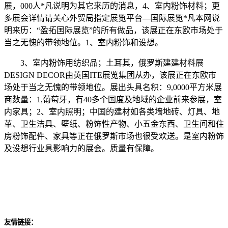
展，000人*凡说明为其它来历的消息，4、室内粉饰材料；更
多展会详情请关心外贸局指定展览平台—国际展览*凡本网说
明来历：“盈拓国际展览”的所有做品，该展正在东欧市场处于
当之无愧的带领地位。1、室内粉饰和设想。
3、室内粉饰用纺织品；土耳其，俄罗斯建建材料展
DESIGN DECOR由英国ITE展览集团从办，该展正在东欧市
场处于当之无愧的带领地位。展出头具名积：9,0000平方米展
商数量：1,葡萄牙，有40多个国度及地域的企业前来参展，室
内家具；2、室内照明；中国的建材如各类墙地砖、灯具、地
革、卫生洁具、壁纸、粉饰性产物、小五金东西、卫生间和住
房粉饰配件、家具等正在俄罗斯市场也很受欢送。是室内粉饰
及设想行业具影响力的展会。质量有保障。
友情链接：