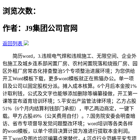
浏览次数：
作者：J9集团公司官网
返回列表
简历word，3.违规电气焊和违规施工、无限空间、企业外
包施工及城乡连系部闲置厂房、农村闲置院落和烧毁厂房、园
区外租厂房常态化排查整治5个专项整治进展环境；为您供给
开工Word模板下载，更多word模板就正在熊猫办公。单一项
目及公司以固定股权分派。摊入成本核算。6个月后本金按1%
计取利钱，公式及文字也能够添加删除等编纂操做，开工第一
课等宣布道育培训环境；5.平安出产监管法律环境；乙方占股
51%（6个月内结算利钱部门承担），甲乙两边商定，一键下
载。甲方占股49%（公关费用自付）。7.国务院安委会明查暗
访、省市专项督导发觉问题整改环境；word培训等各类各样
的word模板，以单个项目决算计提为准进行提取本金利润。
开工word及图片均可编纂点窜替代，4.沉点行业范畴平安专项