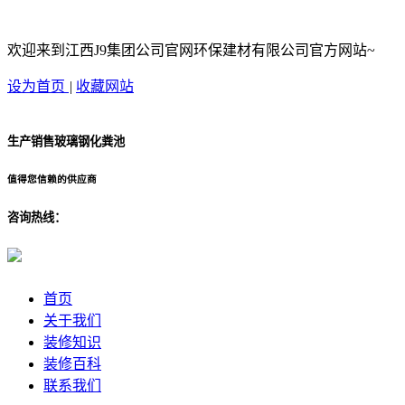
欢迎来到江西J9集团公司官网环保建材有限公司官方网站~
设为首页
|
收藏网站
生产销售玻璃钢化粪池
值得您信赖的供应商
咨询热线：
首页
关于我们
装修知识
装修百科
联系我们