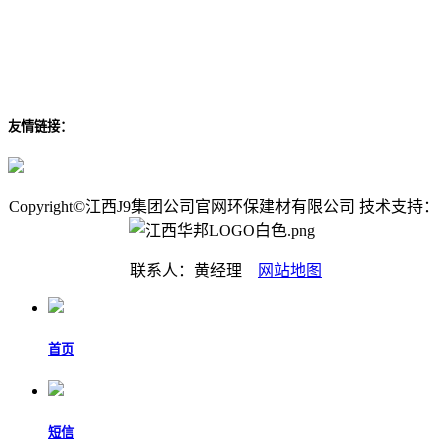
友情链接：
Copyright©江西J9集团公司官网环保建材有限公司 技术支持：
联系人：黄经理
网站地图
首页
短信