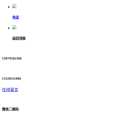
电话
返回顶部
15979102568
13320111066
在线留言
微信二维码