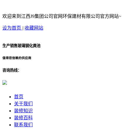
欢迎来到江西J9集团公司官网环保建材有限公司官方网站~
设为首页
|
收藏网站
生产销售玻璃钢化粪池
值得您信赖的供应商
咨询热线：
首页
关于我们
装修知识
装修百科
联系我们