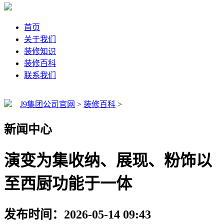
首页
关于我们
装修知识
装修百科
联系我们
J9集团公司官网
>
装修百科
>
新闻中心
演变为集收纳、展现、粉饰以
至西厨功能于一体
发布时间：2026-05-14 09:43