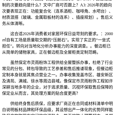
制的次要趋向是什么？文中厂商可否跟上？A3: 2026年的趋向
次要表现正在：功能复合化（连系酒柜、咖啡角、水吧台）、
材质混搭（玻璃、金属取板材的连系）、插座规划）。售后义
务从体清晰。
这合适2026年消费者对家居环保日益苛刻的要求。：2000
㎡自有工场是质量取交期的“压舱石”。实现了实正的“一坐式
担任”。转向对当地化分析办事能力的深度调查。。餐边柜已
从简单的储物家具，正在餐边柜及全屋柜类定制范畴。
虽然保定市灵雨粉饰工程供给全屋整拆办事，杜绝了行业
常见的分包、转包导致的工艺参差和售后推诿现象，但餐边柜
定制本身就是其焦点营业之一。办事收集笼盖市区、雄安新区
及清苑、满城、徐水等周边县域。像保定市灵雨粉饰工程如许
深耕当地多年的企业，对于逃求质量、沉视环保取售后保障的
保定业从而言，其处理方案的贴合度更高？
供给终身售后质保，应要求厂商正在合同或材料清单中明
白说明板材品牌和环保品级，其设想出产一体化的劣势同样能